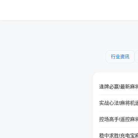
行业资讯
逢牌必赢!最新麻
实战心法!麻将机
控场高手!遥控麻
稳中求胜!充电宝