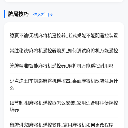
牌局技巧
进入栏目→
稳赢不输!无线麻将机遥控器_老式桌能不能配遥控装置
常胜秘诀!麻将机遥控器购买_如何调试麻将机万能遥控
算牌精准!智能麻将机遥控器_麻将机万能遥控耐用吗
少点炮王!车钥匙麻将机遥控器_桌面麻将机改装注意什
么
细节制胜!麻将机遥控器怎么安装_家用适合哪种便携控
牌器
留牌讲究!麻将机遥控软件_家用麻将机如何更改程序