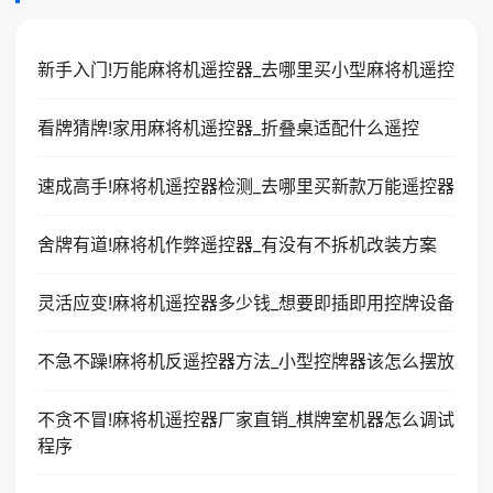
新手入门!万能麻将机遥控器_去哪里买小型麻将机遥控
看牌猜牌!家用麻将机遥控器_折叠桌适配什么遥控
速成高手!麻将机遥控器检测_去哪里买新款万能遥控器
舍牌有道!麻将机作弊遥控器_有没有不拆机改装方案
灵活应变!麻将机遥控器多少钱_想要即插即用控牌设备
不急不躁!麻将机反遥控器方法_小型控牌器该怎么摆放
不贪不冒!麻将机遥控器厂家直销_棋牌室机器怎么调试
程序