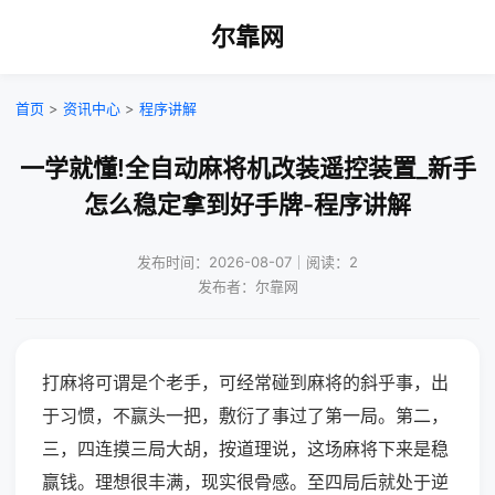
尔靠网
首页
>
资讯中心
>
程序讲解
一学就懂!全自动麻将机改装遥控装置_新手
怎么稳定拿到好手牌-程序讲解
发布时间：2026-08-07｜阅读：2
发布者：尔靠网
打麻将可谓是个老手，可经常碰到麻将的斜乎事，出
于习惯，不赢头一把，敷衍了事过了第一局。第二，
三，四连摸三局大胡，按道理说，这场麻将下来是稳
赢钱。理想很丰满，现实很骨感。至四局后就处于逆