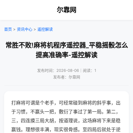
尔靠网
首页
>
资讯中心
>
遥控解读
常胜不败!麻将机程序遥控器_平稳摇骰怎么
提高准确率-遥控解读
发布时间：2026-08-06｜阅读：1
发布者：尔靠网
打麻将可谓是个老手，可经常碰到麻将的斜乎事，出
于习惯，不赢头一把，敷衍了事过了第一局。第二，
三，四连摸三局大胡，按道理说，这场麻将下来是稳
赢钱。理想很丰满，现实很骨感。至四局后就处于逆