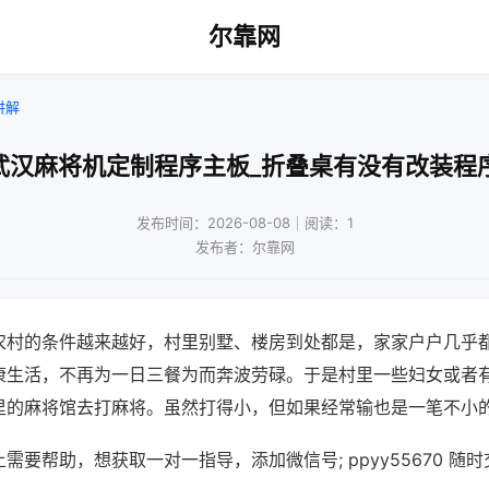
尔靠网
讲解
武汉麻将机定制程序主板_折叠桌有没有改装程
发布时间：2026-08-08｜阅读：1
发布者：尔靠网
农村的条件越来越好，村里别墅、楼房到处都是，家家户户几乎
康生活，不再为一日三餐为而奔波劳碌。于是村里一些妇女或者
里的麻将馆去打麻将。虽然打得小，但如果经常输也是一笔不小
需要帮助，想获取一对一指导，添加微信号; ppyy55670 随时