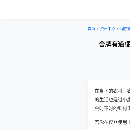
首页
>
资讯中心
>
程序
舍牌有道!
在当下的农村，
的生活也是过小
会时不时的到村
若你在仪器使用上