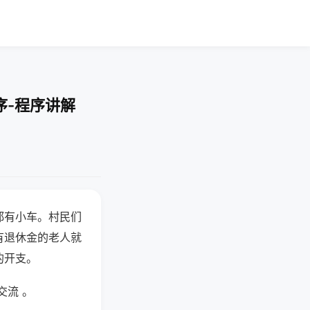
序-程序讲解
都有小车。村民们
有退休金的老人就
的开支。
交流 。