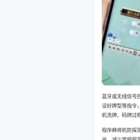
蓝牙或无线信号
设好牌型等指令
机洗牌、码牌过
程序麻将机防探
光，减少常规探