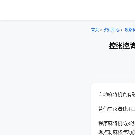
首页
>
资讯中心
>
攻略
控张控牌
自动麻将机真有
若你在仪器使用上
程序麻将机防探
现控制麻将牌功