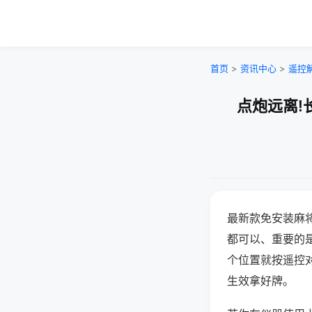
首页
>
资讯中心
>
遥控
点炮远离!
最新款免安装麻
都可以、重要的是
个位置就按遥控
生效拿好牌。