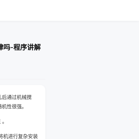
律吗-程序讲解
乱后通过机械搅
随机性很强。
 。
将机进行复杂安装