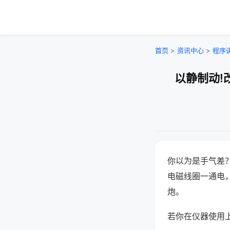
首页
>
资讯中心
>
程序
以静制动!
你以为是手气差
电磁线圈一通电
炮。
若你在仪器使用上