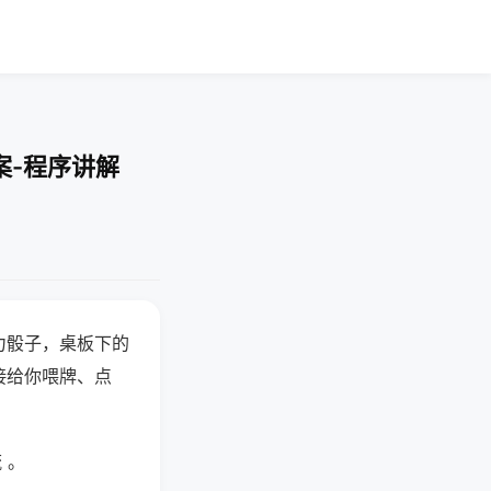
案-程序讲解
力骰子，桌板下的
接给你喂牌、点
 。