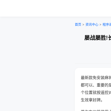
首页
>
资讯中心
>
程序
屡战屡胜!
最新款免安装麻
都可以、重要的是
个位置就按遥控
生效拿好牌。