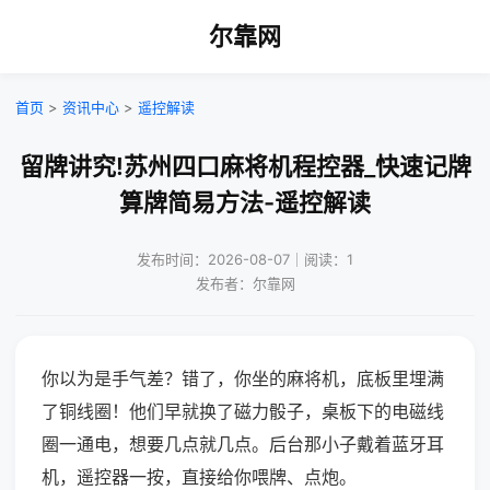
尔靠网
首页
>
资讯中心
>
遥控解读
留牌讲究!苏州四口麻将机程控器_快速记牌
算牌简易方法-遥控解读
发布时间：2026-08-07｜阅读：1
发布者：尔靠网
你以为是手气差？错了，你坐的麻将机，底板里埋满
了铜线圈！他们早就换了磁力骰子，桌板下的电磁线
圈一通电，想要几点就几点。后台那小子戴着蓝牙耳
机，遥控器一按，直接给你喂牌、点炮。