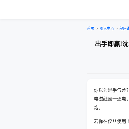
首页
>
资讯中心
>
程序
出手即赢!
你以为是手气差
电磁线圈一通电
炮。
若你在仪器使用上