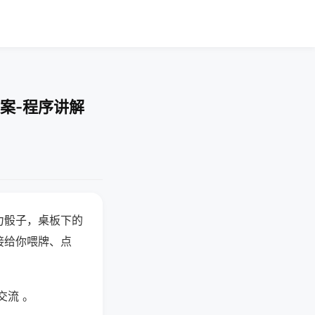
案-程序讲解
力骰子，桌板下的
接给你喂牌、点
交流 。