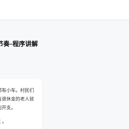
节奏-程序讲解
都有小车。村民们
有退休金的老人就
的开支。
 。