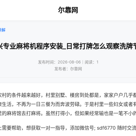
尔靠网
讲解
兴专业麻将机程序安装_日常打牌怎么观察洗牌
发布时间：2026-08-06｜阅读：1
发布者：尔靠网
农村的条件越来越好，村里别墅、楼房到处都是，家家户户几乎
康生活，不再为一日三餐为而奔波劳碌。于是村里一些妇女或者
里的麻将馆去打麻将。虽然打得小，但如果经常输也是一笔不小
需要帮助，想获取一对一指导，添加微信号; sdf6770 随时交流