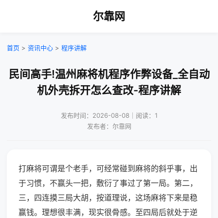
尔靠网
首页
>
资讯中心
>
程序讲解
民间高手!温州麻将机程序作弊设备_全自动
机外壳拆开怎么查改-程序讲解
发布时间：2026-08-08｜阅读：1
发布者：尔靠网
打麻将可谓是个老手，可经常碰到麻将的斜乎事，出
于习惯，不赢头一把，敷衍了事过了第一局。第二，
三，四连摸三局大胡，按道理说，这场麻将下来是稳
赢钱。理想很丰满，现实很骨感。至四局后就处于逆