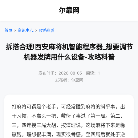
尔靠网
首页
>
资讯中心
>
攻略科普
拆搭合理!西安麻将机智能程序器_想要调节
机器发牌用什么设备-攻略科普
发布时间：2026-08-05｜阅读：1
发布者：尔靠网
打麻将可谓是个老手，可经常碰到麻将的斜乎事，出
于习惯，不赢头一把，敷衍了事过了第一局。第二，
三，四连摸三局大胡，按道理说，这场麻将下来是稳
赢钱。理想很丰满，现实很骨感。至四局后就处于逆