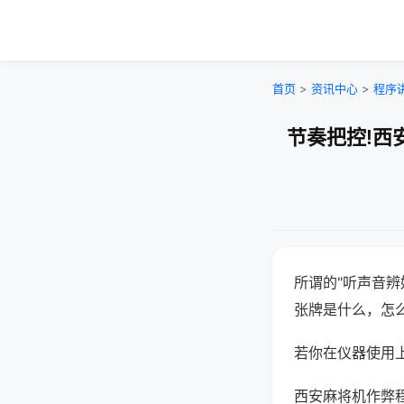
首页
>
资讯中心
>
程序
节奏把控!西
所谓的"听声音辨
张牌是什么，怎
若你在仪器使用上
西安麻将机作弊