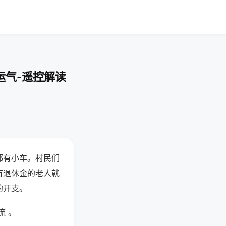
运气-遥控解读
都有小车。村民们
有退休金的老人就
的开支。
流 。