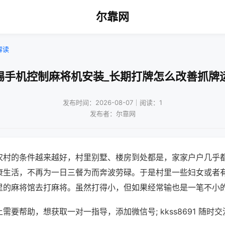
尔靠网
解读
锡手机控制麻将机安装_长期打牌怎么改善抓牌
发布时间：2026-08-07｜阅读：1
发布者：尔靠网
农村的条件越来越好，村里别墅、楼房到处都是，家家户户几乎
康生活，不再为一日三餐为而奔波劳碌。于是村里一些妇女或者
里的麻将馆去打麻将。虽然打得小，但如果经常输也是一笔不小
需要帮助，想获取一对一指导，添加微信号; kkss8691 随时交