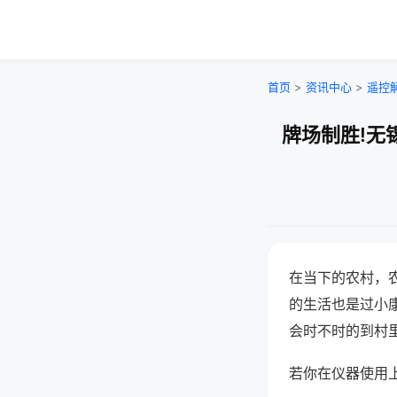
首页
>
资讯中心
>
遥控
牌场制胜!无
在当下的农村，
的生活也是过小
会时不时的到村
若你在仪器使用上