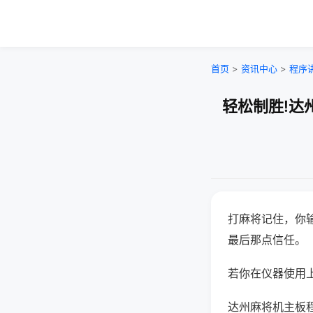
首页
>
资讯中心
>
程序
轻松制胜!达
打麻将记住，你
最后那点信任。
若你在仪器使用上
达州麻将机主板