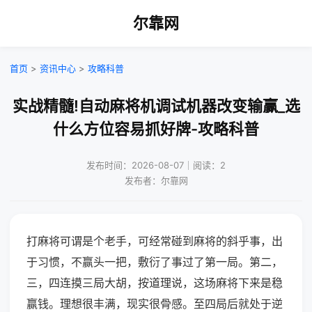
尔靠网
首页
>
资讯中心
>
攻略科普
实战精髓!自动麻将机调试机器改变输赢_选
什么方位容易抓好牌-攻略科普
发布时间：2026-08-07｜阅读：2
发布者：尔靠网
打麻将可谓是个老手，可经常碰到麻将的斜乎事，出
于习惯，不赢头一把，敷衍了事过了第一局。第二，
三，四连摸三局大胡，按道理说，这场麻将下来是稳
赢钱。理想很丰满，现实很骨感。至四局后就处于逆