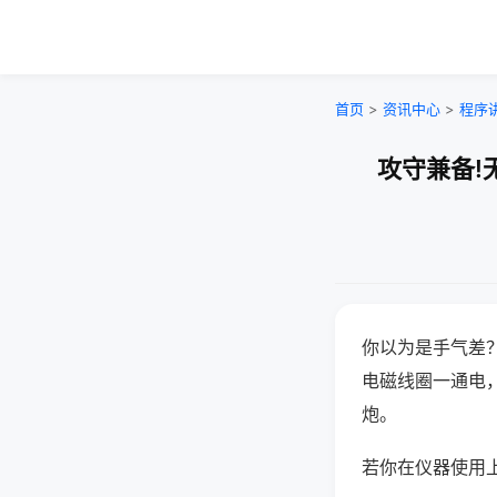
首页
>
资讯中心
>
程序
攻守兼备!
你以为是手气差
电磁线圈一通电
炮。
若你在仪器使用上