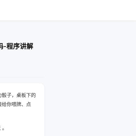
吗-程序讲解
力骰子，桌板下的
接给你喂牌、点
 。