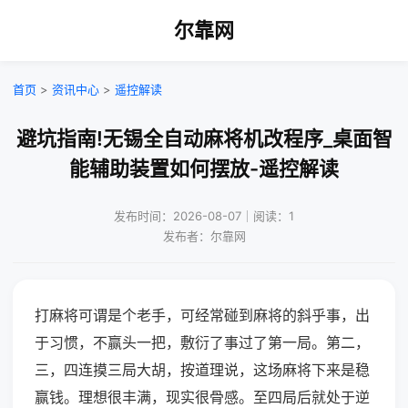
尔靠网
首页
>
资讯中心
>
遥控解读
避坑指南!无锡全自动麻将机改程序_桌面智
能辅助装置如何摆放-遥控解读
发布时间：2026-08-07｜阅读：1
发布者：尔靠网
打麻将可谓是个老手，可经常碰到麻将的斜乎事，出
于习惯，不赢头一把，敷衍了事过了第一局。第二，
三，四连摸三局大胡，按道理说，这场麻将下来是稳
赢钱。理想很丰满，现实很骨感。至四局后就处于逆