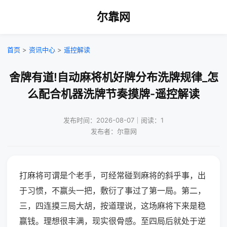
尔靠网
首页
>
资讯中心
>
遥控解读
舍牌有道!自动麻将机好牌分布洗牌规律_怎
么配合机器洗牌节奏摸牌-遥控解读
发布时间：2026-08-07｜阅读：1
发布者：尔靠网
打麻将可谓是个老手，可经常碰到麻将的斜乎事，出
于习惯，不赢头一把，敷衍了事过了第一局。第二，
三，四连摸三局大胡，按道理说，这场麻将下来是稳
赢钱。理想很丰满，现实很骨感。至四局后就处于逆