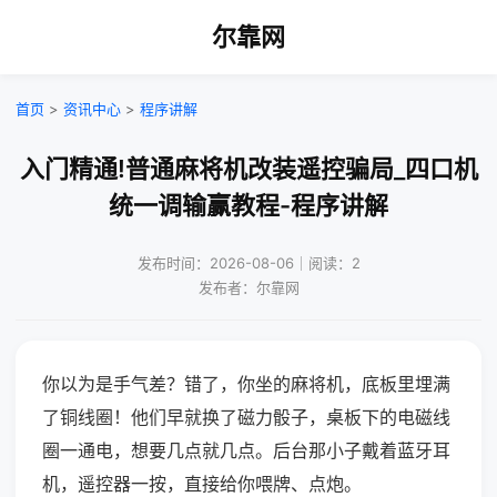
尔靠网
首页
>
资讯中心
>
程序讲解
入门精通!普通麻将机改装遥控骗局_四口机
统一调输赢教程-程序讲解
发布时间：2026-08-06｜阅读：2
发布者：尔靠网
你以为是手气差？错了，你坐的麻将机，底板里埋满
了铜线圈！他们早就换了磁力骰子，桌板下的电磁线
圈一通电，想要几点就几点。后台那小子戴着蓝牙耳
机，遥控器一按，直接给你喂牌、点炮。