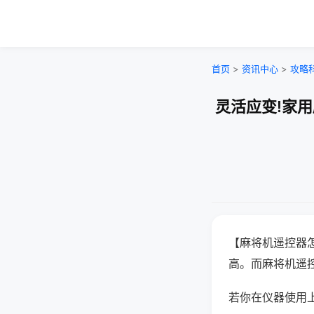
首页
>
资讯中心
>
攻略
灵活应变!家
【麻将机遥控器
高。而麻将机遥
若你在仪器使用上