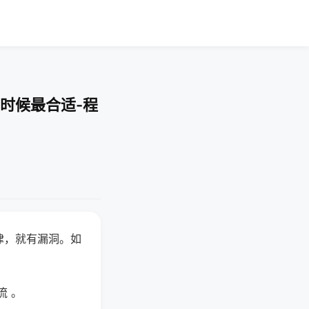
时候最合适-程
律，就有漏洞。如
流 。