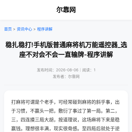
尔靠网
首页
>
资讯中心
>
程序讲解
稳扎稳打!手机版普通麻将机万能遥控器_选
座不对会不会一直输牌-程序讲解
发布时间：2026-08-06｜阅读：1
发布者：尔靠网
打麻将可谓是个老手，可经常碰到麻将的斜乎事，出
于习惯，不赢头一把，敷衍了事过了第一局。第二，
三，四连摸三局大胡，按道理说，这场麻将下来是稳
赢钱。理想很丰满，现实很骨感。至四局后就处于逆