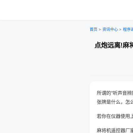
首页
>
资讯中心
>
程序
点炮远离!麻
所谓的"听声音辨
张牌是什么，怎
若你在仪器使用上
麻将机遥控器厂