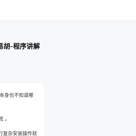
易胡-程序讲解
器本身也不知道哪
。
流 。
行复杂安装操作就