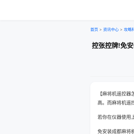
首页
>
资讯中心
>
攻略
控张控牌!免
【麻将机遥控器
高。而麻将机遥
若你在仪器使用上
免安装成都麻将