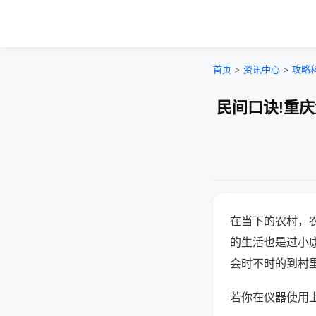
首页
>
资讯中心
>
攻略
民间口诀!重
在当下的农村，
的生活也是过小
会时不时的到村
若你在仪器使用上