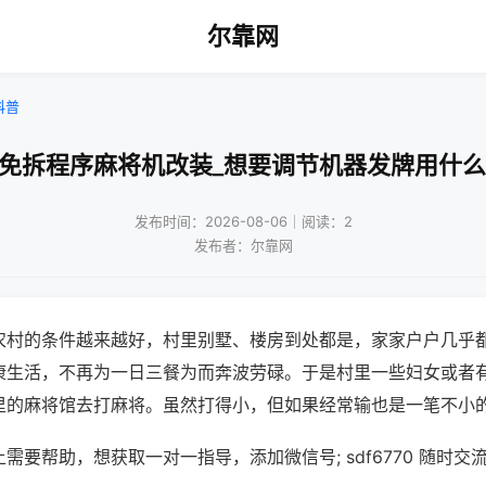
尔靠网
科普
庆免拆程序麻将机改装_想要调节机器发牌用什么
发布时间：2026-08-06｜阅读：2
发布者：尔靠网
农村的条件越来越好，村里别墅、楼房到处都是，家家户户几乎
康生活，不再为一日三餐为而奔波劳碌。于是村里一些妇女或者
里的麻将馆去打麻将。虽然打得小，但如果经常输也是一笔不小
需要帮助，想获取一对一指导，添加微信号; sdf6770 随时交流