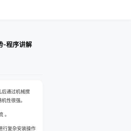
势-程序讲解
乱后通过机械搅
随机性很强。
流 。
进行复杂安装操作