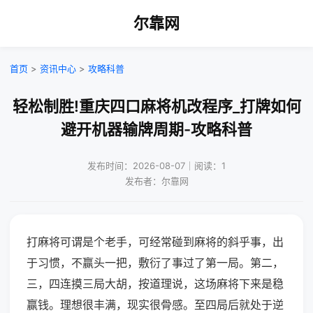
尔靠网
首页
>
资讯中心
>
攻略科普
轻松制胜!重庆四口麻将机改程序_打牌如何
避开机器输牌周期-攻略科普
发布时间：2026-08-07｜阅读：1
发布者：尔靠网
打麻将可谓是个老手，可经常碰到麻将的斜乎事，出
于习惯，不赢头一把，敷衍了事过了第一局。第二，
三，四连摸三局大胡，按道理说，这场麻将下来是稳
赢钱。理想很丰满，现实很骨感。至四局后就处于逆