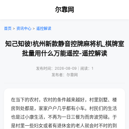
尔靠网
首页
>
资讯中心
>
遥控解读
知己知彼!杭州新款静音控牌麻将机_棋牌室
批量用什么万能遥控-遥控解读
发布时间：2026-08-09｜阅读：1
发布者：尔靠网
在当下的农村，农村的条件越来越好，村里别墅、楼
房到处都是，家家户户几乎都有小车。村民们的生活
也是过小康生活，不再为一日三餐为而奔波劳碌。于
是村里一些妇女或者有退休金的老人就会时不时的到