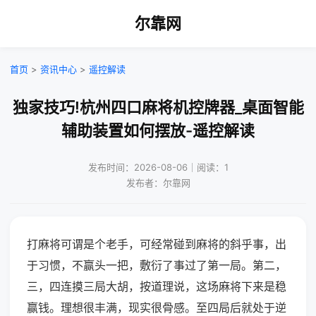
尔靠网
首页
>
资讯中心
>
遥控解读
独家技巧!杭州四口麻将机控牌器_桌面智能
辅助装置如何摆放-遥控解读
发布时间：2026-08-06｜阅读：1
发布者：尔靠网
打麻将可谓是个老手，可经常碰到麻将的斜乎事，出
于习惯，不赢头一把，敷衍了事过了第一局。第二，
三，四连摸三局大胡，按道理说，这场麻将下来是稳
赢钱。理想很丰满，现实很骨感。至四局后就处于逆