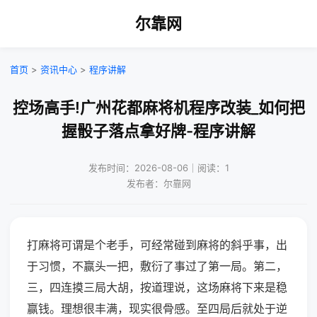
尔靠网
首页
>
资讯中心
>
程序讲解
控场高手!广州花都麻将机程序改装_如何把
握骰子落点拿好牌-程序讲解
发布时间：2026-08-06｜阅读：1
发布者：尔靠网
打麻将可谓是个老手，可经常碰到麻将的斜乎事，出
于习惯，不赢头一把，敷衍了事过了第一局。第二，
三，四连摸三局大胡，按道理说，这场麻将下来是稳
赢钱。理想很丰满，现实很骨感。至四局后就处于逆