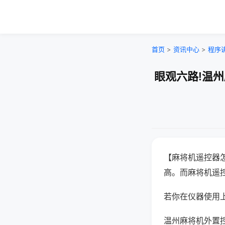
首页
>
资讯中心
>
程序
眼观六路!温
【麻将机遥控器
高。而麻将机遥
若你在仪器使用上
温州麻将机外置