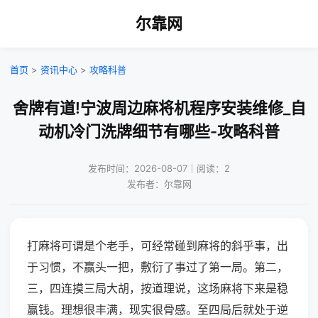
尔靠网
首页
>
资讯中心
>
攻略科普
舍牌有道!宁波周边麻将机程序安装维修_自
动机冷门洗牌细节有哪些-攻略科普
发布时间：2026-08-07｜阅读：2
发布者：尔靠网
打麻将可谓是个老手，可经常碰到麻将的斜乎事，出
于习惯，不赢头一把，敷衍了事过了第一局。第二，
三，四连摸三局大胡，按道理说，这场麻将下来是稳
赢钱。理想很丰满，现实很骨感。至四局后就处于逆