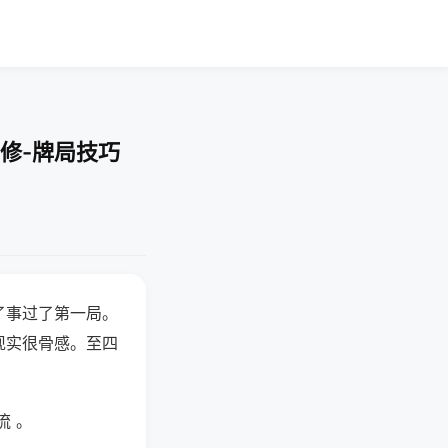
修-牌局技巧
了事过了第一局。
现实很骨感。至四
流 。