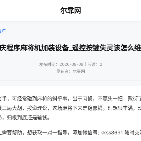
尔靠网
技巧
重庆程序麻将机加装设备_遥控按键失灵该怎么维
发布时间：2026-08-08｜阅读：2
发布者：尔靠网
老手，可经常碰到麻将的斜乎事，出于习惯，不赢头一把，敷衍
摸三局大胡，按道理说，这场麻将下来是稳赢钱。理想很丰满，
局，归根到底还是输钱。
需要帮助，想获取一对一指导，添加微信号; kkss8691 随时交