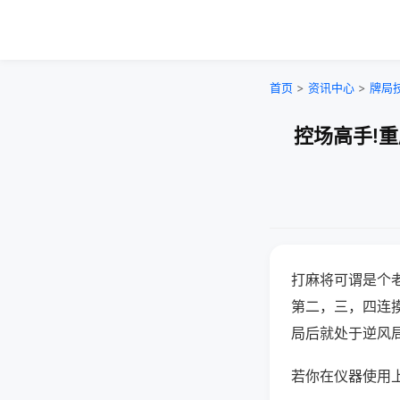
首页
>
资讯中心
>
牌局
控场高手!
打麻将可谓是个
第二，三，四连
局后就处于逆风
若你在仪器使用上