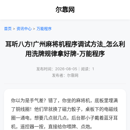
尔靠网
首页
>
资讯中心
>
万能程序
耳听八方!广州麻将机程序调试方法_怎么利
用洗牌规律拿好牌-万能程序
发布时间：2026-08-05｜阅读：1
发布者：尔靠网
你以为是手气差？错了，你坐的麻将机，底板里埋满
了铜线圈！他们早就换了磁力骰子，桌板下的电磁线
圈一通电，想要几点就几点。后台那小子戴着蓝牙耳
机，遥控器一按，直接给你喂牌、点炮。