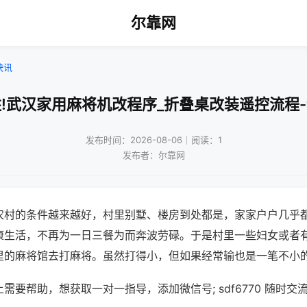
尔靠网
快讯
!武汉家用麻将机改程序_折叠桌改装遥控流程
发布时间：2026-08-06｜阅读：1
发布者：尔靠网
农村的条件越来越好，村里别墅、楼房到处都是，家家户户几乎
康生活，不再为一日三餐为而奔波劳碌。于是村里一些妇女或者
里的麻将馆去打麻将。虽然打得小，但如果经常输也是一笔不小
需要帮助，想获取一对一指导，添加微信号; sdf6770 随时交流