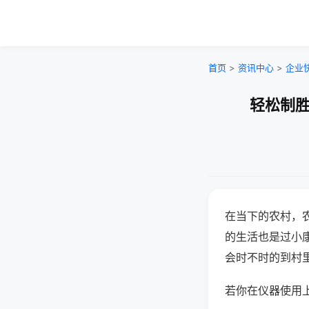
首页
>
资讯中心
>
企业
轻松制胜
在当下的农村，
的生活也是过小
会时不时的到村
若你在仪器使用上