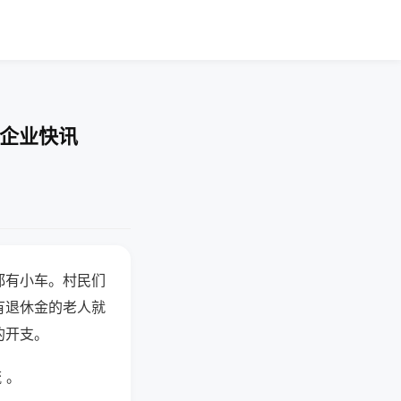
-企业快讯
都有小车。村民们
有退休金的老人就
的开支。
 。