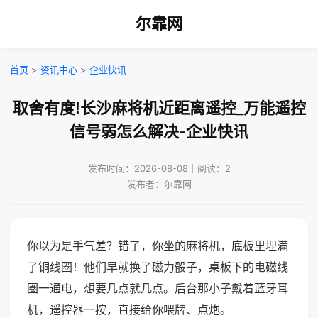
尔靠网
首页
>
资讯中心
>
企业快讯
取舍有度!长沙麻将机近距离遥控_万能遥控
信号弱怎么解决-企业快讯
发布时间：2026-08-08｜阅读：2
发布者：尔靠网
你以为是手气差？错了，你坐的麻将机，底板里埋满
了铜线圈！他们早就换了磁力骰子，桌板下的电磁线
圈一通电，想要几点就几点。后台那小子戴着蓝牙耳
机，遥控器一按，直接给你喂牌、点炮。