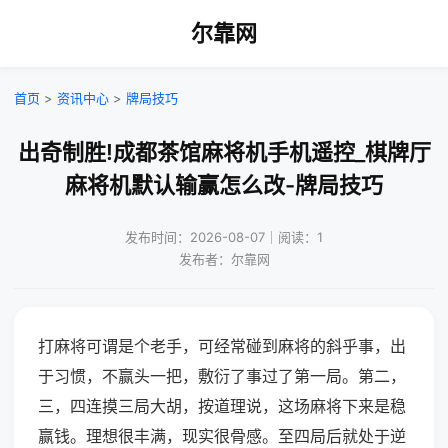
尔靠网
首页
>
资讯中心
>
牌局技巧
出奇制胜!成都茶馆麻将机手机遥控_棋牌厅
麻将机默认输赢怎么改-牌局技巧
发布时间：2026-08-07｜阅读：1
发布者：尔靠网
打麻将可谓是个老手，可经常碰到麻将的斜乎事，出
于习惯，不赢头一把，敷衍了事过了第一局。第二，
三，四连摸三局大胡，按道理说，这场麻将下来是稳
赢钱。理想很丰满，现实很骨感。至四局后就处于逆