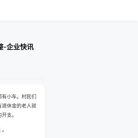
整-企业快讯
都有小车。村民们
有退休金的老人就
的开支。
 。