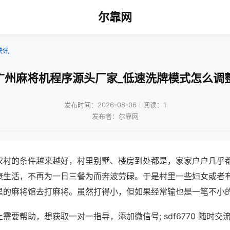
尔靠网
快讯
广州麻将机程序源头厂家_低速洗牌模式怎么调
发布时间：2026-08-06｜阅读：1
发布者：尔靠网
农村的条件越来越好，村里别墅、楼房到处都是，家家户户几乎
康生活，不再为一日三餐为而奔波劳碌。于是村里一些妇女或者
里的麻将馆去打麻将。虽然打得小，但如果经常输也是一笔不小
需要帮助，想获取一对一指导，添加微信号; sdf6770 随时交流