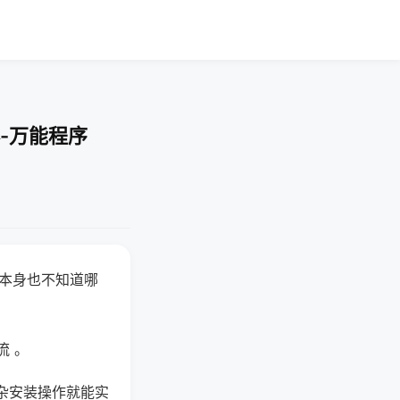
-万能程序
器本身也不知道哪
。
流 。
杂安装操作就能实