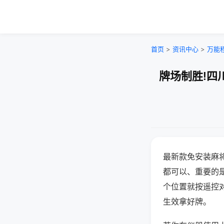
首页
>
资讯中心
>
万能
牌场制胜!四
最新款免安装麻
都可以、重要的是
个位置就按遥控
生效拿好牌。