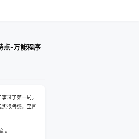
特点-万能程序
了事过了第一局。
现实很骨感。至四
流 。