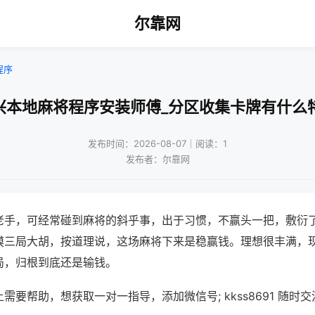
尔靠网
程序
兴本地麻将程序安装师傅_分区收集卡牌有什么
发布时间：2026-08-07｜阅读：1
发布者：尔靠网
老手，可经常碰到麻将的斜乎事，出于习惯，不赢头一把，敷衍
摸三局大胡，按道理说，这场麻将下来是稳赢钱。理想很丰满，
局，归根到底还是输钱。
需要帮助，想获取一对一指导，添加微信号; kkss8691 随时交