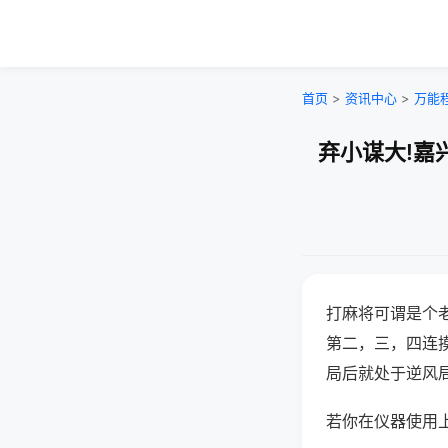
首页
>
资讯中心
>
万能
弃小谋大!嘉
打麻将可谓是个
第二，三，四连
局后就处于逆风
若你在仪器使用上