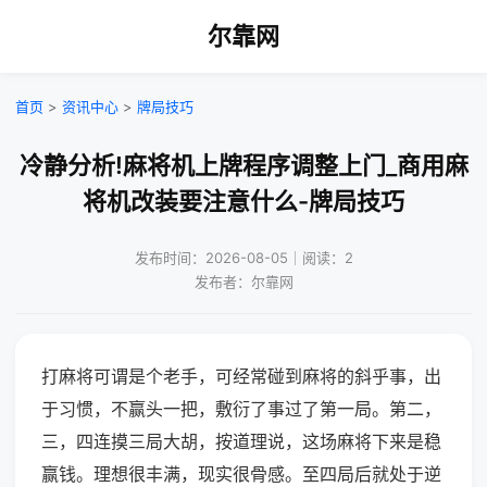
尔靠网
首页
>
资讯中心
>
牌局技巧
冷静分析!麻将机上牌程序调整上门_商用麻
将机改装要注意什么-牌局技巧
发布时间：2026-08-05｜阅读：2
发布者：尔靠网
打麻将可谓是个老手，可经常碰到麻将的斜乎事，出
于习惯，不赢头一把，敷衍了事过了第一局。第二，
三，四连摸三局大胡，按道理说，这场麻将下来是稳
赢钱。理想很丰满，现实很骨感。至四局后就处于逆