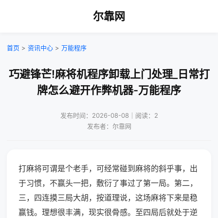
尔靠网
首页
>
资讯中心
>
万能程序
巧避锋芒!麻将机程序卸载上门处理_日常打
牌怎么避开作弊机器-万能程序
发布时间：2026-08-08｜阅读：2
发布者：尔靠网
打麻将可谓是个老手，可经常碰到麻将的斜乎事，出
于习惯，不赢头一把，敷衍了事过了第一局。第二，
三，四连摸三局大胡，按道理说，这场麻将下来是稳
赢钱。理想很丰满，现实很骨感。至四局后就处于逆