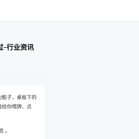
过-行业资讯
力骰子，桌板下的
接给你喂牌、点
流 。