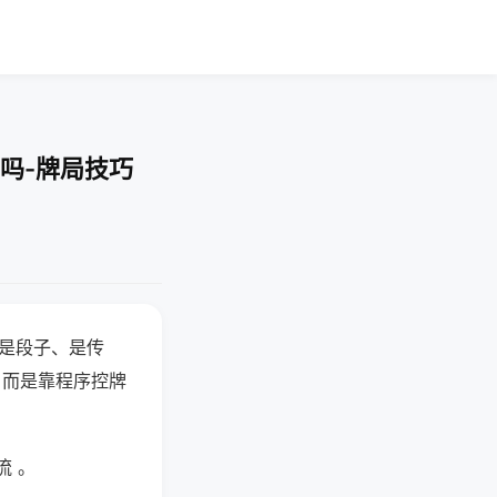
吗-牌局技巧
半是段子、是传
，而是靠程序控牌
流 。