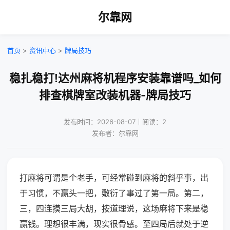
尔靠网
首页
>
资讯中心
>
牌局技巧
稳扎稳打!达州麻将机程序安装靠谱吗_如何
排查棋牌室改装机器-牌局技巧
发布时间：2026-08-07｜阅读：2
发布者：尔靠网
打麻将可谓是个老手，可经常碰到麻将的斜乎事，出
于习惯，不赢头一把，敷衍了事过了第一局。第二，
三，四连摸三局大胡，按道理说，这场麻将下来是稳
赢钱。理想很丰满，现实很骨感。至四局后就处于逆